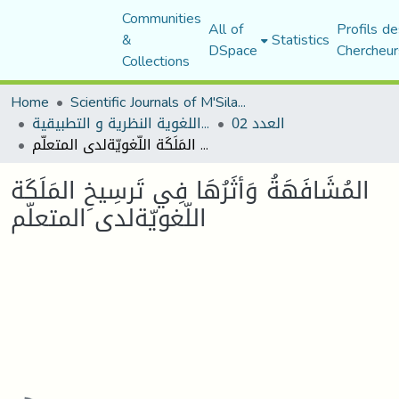
Communities
All of
Profils de
&
Statistics
DSpace
Chercheur
Collections
Home
Scientific Journals of M'Sila University
العدد 02
مجلة المقرى للدراسات اللغوية النظرية و التطبيقية
المُشَافَهَةُ وَأثَرُهَا فِي تَرسِيخِ المَلَكَة اللّغويّةلدى المتعلّم
المُشَافَهَةُ وَأثَرُهَا فِي تَرسِيخِ المَلَكَة
اللّغويّةلدى المتعلّم
Loading...