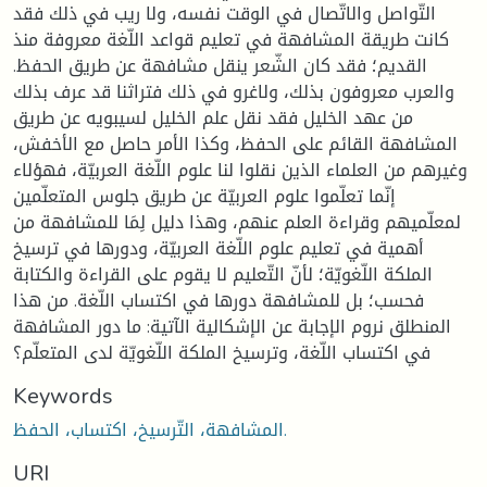
التّواصل والاتّصال في الوقت نفسه، ولا ريب في ذلك فقد
كانت طريقة المشافهة في تعليم قواعد اللّغة معروفة منذ
القديم؛ فقد كان الشّعر ينقل مشافهة عن طريق الحفظ.
والعرب معروفون بذلك، ولاغرو في ذلك فتراثنا قد عرف بذلك
من عهد الخليل فقد نقل علم الخليل لسيبويه عن طريق
المشافهة القائم على الحفظ، وكذا الأمر حاصل مع الأخفش،
وغيرهم من العلماء الذين نقلوا لنا علوم اللّغة العربيّة، فهؤلاء
إنّما تعلّموا علوم العربيّة عن طريق جلوس المتعلّمين
لمعلّميهم وقراءة العلم عنهم، وهذا دليل لِمَا للمشافهة من
أهمية في تعليم علوم اللّغة العربيّة، ودورها في ترسيخ
الملكة اللّغويّة؛ لأنّ التّعليم لا يقوم على القراءة والكتابة
فحسب؛ بل للمشافهة دورها في اكتساب اللّغة. من هذا
المنطلق نروم الإجابة عن الإشكالية الآتية: ما دور المشافهة
في اكتساب اللّغة، وترسيخ الملكة اللّغويّة لدى المتعلّم؟
Keywords
المشافهة، التّرسيخ، اكتساب، الحفظ.
URI