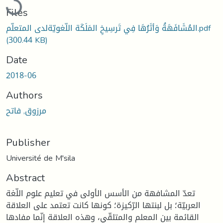
Files
المُشَافَهَةُ وَأثَرُهَا فِي تَرسِيخِ المَلَكَة اللّغويّةلدى المتعلّم.pdf
(300.44 KB)
Date
2018-06
Authors
مرزوق, فاتح
Publisher
Université de M'sila
Abstract
تعدّ المشافهة من الأسس الأولى في تعليم علوم اللّغة
العربيّة؛ بل لبنتها الرّكيزة؛ كونها كانت تعتمد على العلاقة
القائمة بين المعلم والمتلقّي، وهذه العلاقة إنّما مفادها