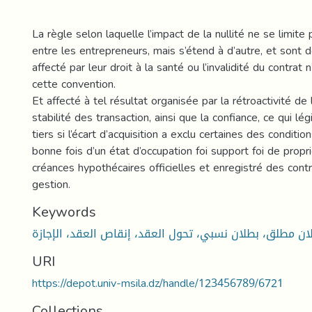
La règle selon laquelle l’impact de la nullité ne se limite 
entre les entrepreneurs, mais s’étend à d’autre, et sont d
affecté par leur droit à la santé ou l’invalidité du contrat n
cette convention.
Et affecté à tel résultat organisée par la rétroactivité de l
stabilité des transaction, ainsi que la confiance, ce qui lé
tiers si l’écart d’acquisition a exclu certaines des conditio
bonne fois d’un état d’occupation foi support foi de propri
créances hypothécaires officielles et enregistré des contra
gestion.
Keywords
URI
https://depot.univ-msila.dz/handle/123456789/6721
Collections