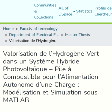
Communities
All of
Profils de
&
Statistics
DSpace
Chercheur
Collections
Home
Faculty of technology
Department of Electrical Engineering
Master Thesis
Valorisation de l’Hydrogène Vert dans un Système Hybride Photovoltaïque – Pile à Combustible pour l’Alimentation Autonome d’une Charge : Modélisation et Simulation sous MATLAB
Valorisation de l’Hydrogène Vert
dans un Système Hybride
Photovoltaïque – Pile à
Combustible pour l’Alimentation
Autonome d’une Charge :
Modélisation et Simulation sous
MATLAB