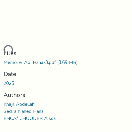
ading...
Files
Memoire_Ab_Hana-3.pdf
(3.69 MB)
Date
2025
Authors
Khajil Abdellahi
Sedira Nahed Hana
ENCA/ CHOUDER Aissa