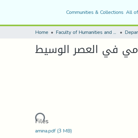
Communities & Collections
All o
Home
Faculty of Humanities and Social Sciences
امي في العصر الوسيط
Loading...
Files
amina.pdf
(3 MB)