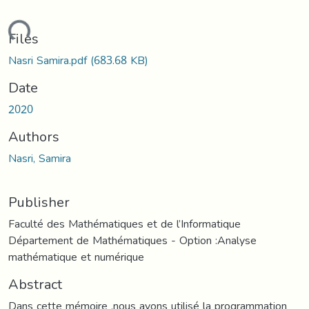
oading...
Files
Nasri Samira.pdf
(683.68 KB)
Date
2020
Authors
Nasri, Samira
Publisher
Faculté des Mathématiques et de l’Informatique
Département de Mathématiques - Option :Analyse
mathématique et numérique
Abstract
Dans cette mémoire ,nous avons utilisé la programmation