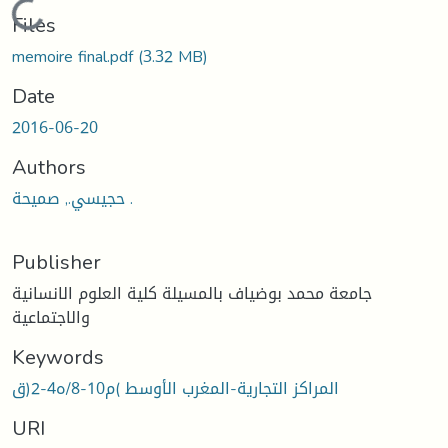
Loading...
Files
memoire final.pdf
(3.32 MB)
Date
2016-06-20
Authors
حجيسي., صميحة .
Publisher
جامعة محمد بوضياف بالمسيلة كلية العلوم الانسانية
والاجتماعية
Keywords
المراكز التجارية-المغرب الأوسط )م10-8/ه4-2(ق
URI