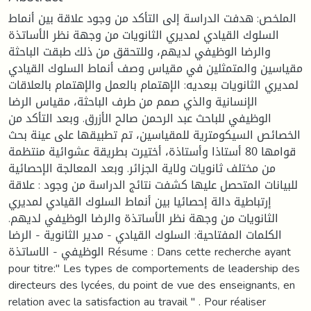
الملخص: هدفت الدراسة إلى التأكد من وجود علاقة بين أنماط
السلوك القيادي لمديري الثانويات من وجهة نظر الأساتذة
والرضا الوظيفي لديهم، وللتحقق من ذلك طبقت الباحثة
مقياسين والمتمثلين في مقياس وصف أنماط السلوك القيادي
لمديري الثانويات ببعديه: الإهتمام بالعمل والإهتمام بالعلاقات
الإنسانية والذي صمم من طرف الباحثة، مقياس الرضا
الوظيفي للباحث عبد الرحمن صالح الأزرق. وبعد التأكد من
الخصائص السيكومترية للمقياسين، تم تطبيقها على عينة بحث
قوامها 80 أستاذا وأستاذة، أختيرت بطريقة عشوائية منتظمة
من مختلف ثانويات ولاية الجزائر. وبعد المعالجة الإحصائية
للبيانات المتحصل عليها كشفت نتائج الدراسة من وجود : علاقة
إرتباطية دالة إحصائيا بين أنماط السلوك القيادي لمديري
الثانويات من وجهة نظر الأساتذة والرضا الوظيفي لديهم.
الكلمات المفتاحية: السلوك القيادي - مدير الثانوية - الرضا
الوظيفي - الاساتذة Résume : Dans cette recherche ayant
pour titre:" Les types de comportements de leadership des
directeurs des lycées, du point de vue des enseignants, en
relation avec la satisfaction au travail " . Pour réaliser