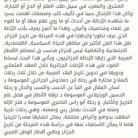
المشرق والمغرب في سبيل طلب العلم أو الحج أو التجارة،
وكان هذا الارتحال سببا في تأليف كتب ومصنفات اهتمت بسرد
ما شاهده الرّحالة من أحداث أو ما روي لهم عنها أو ما لقوه
من علماء وشخصيات وأعيان، وهذا ما أصبح يعرف بأدب الرّحلة
الذي عرف تطورا وازدهارا في هذه المرحلة من تاريخ الجزائر.
نقل هذا الفن الكثير من مظاهر الحياة السياسية، الاقتصادية،
الاجتماعية والثقافية ليس للجزائر فحسب بل لمعظم الأقطار
العربية التي زارها الرّحالة الجزائريون، ويأتي هذا البحث ليسلط
الضوء على هذه الرّحلات الجزائرية خلال العهد العثماني
ودورها في تدوين تاريخ البلاد العربية من خلال ثلاث رحلات
كنماذج مختارة هي رحلة ابن حمادوش الجزائري الموسومة بـ
لسان المقال في النبأ عن الحسب والنسب والحال و رحلة
الحسين الورثيلاني الموسومة بـ نزهة الأنظار في فضل علم
التاريخ والأخبار، و رحلة أبو راس الناصري الموسومة بـ فتح الإله
ومنته في التحدث بفضل ربي ونعمته، وهي رحلات نثرية
انطلقت بدوافع وأغراض مختلفة، يمكن اعتبارها مصدرا تاريخيا
هاما لا يمكن الاستغناء عنها في دراسة هذه المرحلة من تاريخ
الجزائر وباقي أقطار الوطن العربي.