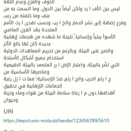
الخوف والفزع وعدم الثقة
لیس بین الأف ا رد ولكن أیضاً بین الدول. وما اتسمت به من
عنف وما خلفته من رعب
وفزع إضافة إلى نشر الدمار والخ ا رب. وحسب تقدی ا رت الأمم
المتحدة یعّد القرن الماضي
الأسوأ بیئیاً وإنسانیا،ً نتیجة ما شهده من هجمات إرهابیة
عدیدة كان لها بالغ الأثر
والضرر على البیئة. وبالرغم من تحریم المعاهدات الدولیة
استخدام جمیع أشكال الأسلحة
التي تضّر بالبیئة، واعتبار الإض ا رر المتعمد بالبیئة الطبیعیة
وعناصرها الأساسیة من
ج ا رئم الحرب والج ا رئم ضدّ الإنسانیة؛ فما ت ا زل رغبة
الجماعات الإرهابیة في تحقیق
أهدافها دون م ا رعاة سلامة البیئة من هواء وماء وتربة
وحیوان.
URI
https://depot.univ-msila.dz/handle/123456789/5610