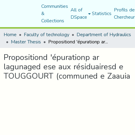
Communities
All of
Profils de
&
Statistics
DSpace
Chercheur
Collections
Home
Faculty of technology
Department of Hydraulics
Master Thesis
Propositiond 'épurationp ar lagunaged ese aux résiduairesd e TOUGGOURT (communed e Zaauia
Propositiond 'épurationp ar
lagunaged ese aux résiduairesd e
TOUGGOURT (communed e Zaauia