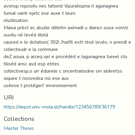
avonsp roposéu nes tationd 'épuratiopna rl agunagnea
tureal vantr ejetc ese auxe t leurs
réutilisation.
Maisa prèst ec alculle débitm aximadl u diara,n ousa vonstr
ouvéu né levéd ébità
caused e le dotation( 302l /hatfil estt rèsé levéo, n prendl e
collecteudr e la commune
deZ aouia, p arceq uel e procédéd e lagunagnea tureel stu
tiliséd ansc asd esp etites
collectivesp,o urr éduirele c oncentratiodne sm atièretso
xiquee t nocivedsa nsl ese aux
uséese t protégerI' environnement
URI
https://depot.univ-msila.dz/handle/123456789/36179
Collections
Master Thesis