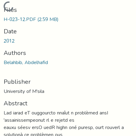
Loading...
Files
H-023-12.PDF
(2.59 MB)
Date
2012
Authors
Belahbib, Abdelhafid
Publisher
University of M'sila
Abstract
Lad iarad eT ouggourcto nnaîut n problèmed ansI
'assainissempeonut rl e rejetd es
eauxu séesv ersO uedR highn oné puresp, ourt rouverl a
solutionà ce problèmen ous