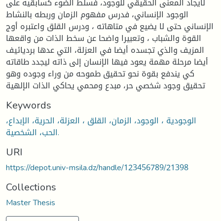
لايجاد المعنى الحقيقي للوجود، فسلط الضوء كسابقيه على
الوجود الإنساني، فدرس مفهوم الزمان وربطه بالنشاط
الإنساني حتى لا يضيع في متاهاته ، ودرس القلق واعتبره أوج
القوة والشباب ، وتعبيرا واضحا عن سخط الذات من واقعها
المزيف والذي تجسده أيضا في العزلة، التي عدها برديائيف
أيضا مرحلة مهمة يعود فيها الإنسان إلى ذاته ليجدد طاقاته
كي يندفع بقوة نحو تحقيق طموحه من وراء وجوده وهو
تحقيق وجود شخصي حر، مبدع ومحمي يحاكي الذات الإلهية
Keywords
الوجودية ، الوجود، الزمان، القلق ، العزلة، الحرية، الإبداع،
الحب، الشخصية.
URI
https://depot.univ-msila.dz/handle/123456789/21398
Collections
Master Thesis