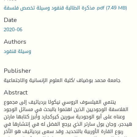
Loading...
(7.49 MB)
مذكرة الطالبة قنفود وسيلة تخصص فلسفة .pdf
Date
2020-06
Authors
وسيلة قنفود
Publisher
جامعة محمد بوضياف /كلية العلوم الإنسانية والاجتماعية
Abstract
ينتمي الفيلسوف الروسي نيكولا برديائيف إلى مجموع
الفلاسفة الوجوديين الذين اهتموا بالبحث في مسائل الوجود
وعناه على أبو الوجودية سورين كيركجارد وأبرز كتابها مارتن
هيدجر، وجان بول سارتر الذي يرجع الفضل له في إنتشارها في
ربوع القارة الأوربية بالتحديد. وقد سعى برديائيف هو الآخر