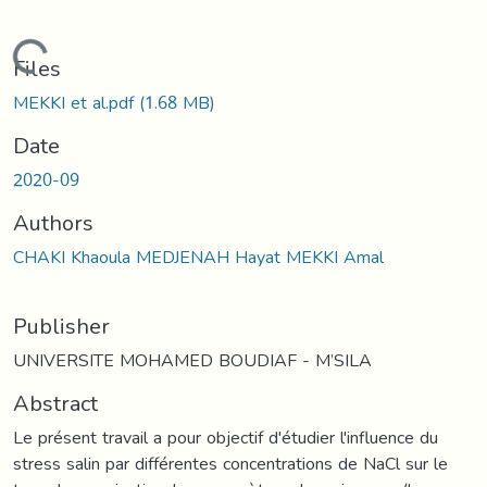
Loading...
Files
MEKKI et al.pdf
(1.68 MB)
Date
2020-09
Authors
CHAKI Khaoula MEDJENAH Hayat MEKKI Amal
Publisher
UNIVERSITE MOHAMED BOUDIAF - M’SILA
Abstract
Le présent travail a pour objectif d'étudier l'influence du
stress salin par différentes concentrations de NaCl sur le