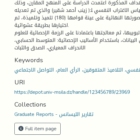
داف المذكورة اعتمدت الدراسة على المنهج المقارن، وذلك
س الاغتراب النفسي ﻠ:( زينب أحمد شقير) والذي تم تعديله.
تم تطبيق الأداة في صورتها النهائية على عينة قوامها (180) تلميذ وتلميذة، تم
اختيارها بطريقة عشوائية.
بويبها، ثم معالجتها باعتمادنا على الرزمة الإحصائية للعلوم
 البيانات، باستخدام الأساليب الإحصائية: المتوسط الحسابي،
الانحراف المعياري، الصدق والثبات
Keywords
لنفسي، التلاميذ المتفوقين، الرأي العام، التواصل الاجتماعي
URI
https://depot.univ-msila.dz/handle/123456789/23969
Collections
Graduate Reports - تقارير الليسانس
Full item page