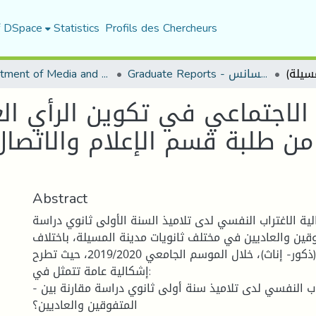
f DSpace
Statistics
Profils des Chercheurs
Graduate Reports - تقارير الليسانس
Department of Media and Communication Studies
الاجتماعي في تكوين الرأي الع
ن طلبة قسم الإعلام والاتصا
Abstract
الية الاغتراب النفسي لدى تلاميذ السنة الأولى ثانوي دراسة
وقين والعاديين في مختلف ثانويات مدينة المسيلة، باختلاف
متغيرات الجنس (ذكور- إناث)، خلال الموسم الجامعي 2019/2020، حيث تطرح
إشكالية عامة تتمثل في:
- ما هي درجة الاغتراب النفسي لدى تلاميذ سنة أولى ثانوي دراسة مقارنة بين
المتفوقين والعاديين؟