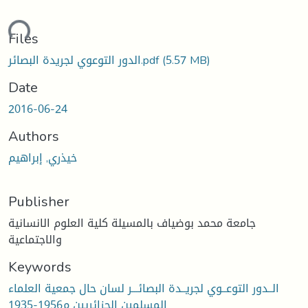
ading...
Files
الدور التوعوي لجريدة البصائر.pdf
(5.57 MB)
Date
2016-06-24
Authors
خيذري, إبراهيم
Publisher
جامعة محمد بوضياف بالمسيلة كلية العلوم الانسانية
والاجتماعية
Keywords
الــدور التوعــوي لجريــدة البصائـــر لسان حال جمعية العلماء
المسلمين الجزائريين م1956-1935