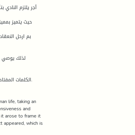
أجر يلتزم النادي ب
حيث يتميز بمميز
بم ارحل النعقاد
لذلك يوصي ه
الكلمات المفتا.
n life, taking an
hensiveness and
it arose to frame it
act appeared, which is