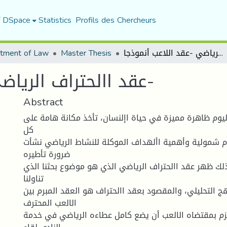
f DSpace
Statistics
Profils des Chercheurs
tment of Law
Master Thesis
عقد االحتراف الرياضي -عقد اللاعب أنموذجا-
عقد االحتراف الرياضي -عقد اللاعب أنموذجا-
Abstract
ليوم ظاهرة مميزة في حياة اإلنسان، تأخذ مكانة هامة على
كل
م شمولية وأهمية األهداف الموكلة للنشاط الرياضي نشأت
ضرورة تأطيره
ذلك ظهر عقد االحتراف الرياضي الذي هو موضوع بحثنا الذي
تناولنا
 التحليلي، والمقصود بعقد االحتراف هو العقد المبرم بين
الالعب المحترف
تزم بمقتضاه الالعب أن يضع كامل عطاءه الرياضي في خدمة