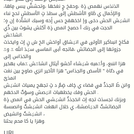
الذنذس نهمص ذٍة ،وحفخ جٍ نغخها ،وتحششٌ يىس مٍاها،
والإخَمال ي ظَاو الأشطش إلى سطذ تٍ الأسطش تحج نىاء
انشؼش الحش دخى وإ اخخهفج حس اًٍحه وسبك انشاٌدة إن هٍ؛
الحجت في رنك أ حصبخ انمص ذٍة أكثش يشوتَ بين ذٌي
انشاػش.
فكاجَ انبىاكير الأولى في انؼشاق أواخش الخ سً نٍ اٍث وايخذث
جزوتها إلى الجضائش ،فاتجه أبى انماسى سؼذ الله ػ وػ
والخذاس إلى
هزا اننىع، وأػمبه شؼشاء آخشو أيثال انشاػش ػماب بهخير
في دىٌاهَ " الأسض والجذاس" هزا الأخير انزي صاوج بين نغت
انمذىٌ
وانن طً الجذذٌ في فضاء ي خٍاف ضٍمٌ د ثٍ تجهج يمىياث انشؼش
الحش وفك يخطهباث انؼصش وسؤتٌ الدخهم .
وبزنك تجسذث تجه اٍث انخجذذٌ انشؼشي الحش في انمص ذٍة
الجضائشتٌ الدؼاصشة، ي خلال انهغت انشؼشتٌ وانصىسة
انشؼشتٌ وانشيض ،
وهزا يا كا محم بحثنا.
URI