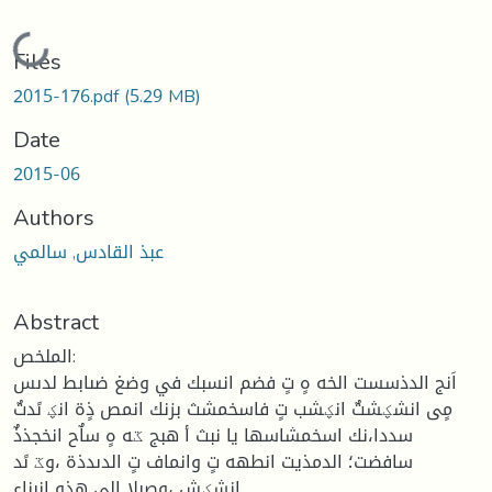
Loading...
Files
2015-176.pdf
(5.29 MB)
Date
2015-06
Authors
عبذ القادس, سالمي
Abstract
الملخص:
اَنج الدذسست الخه هٍ تٍ فضم انسبك في وضغ ضىابط لدىس
مٍى انشؼشتٌ انؼشب تٍ فاسخمشث بزنك انمص ذٍة انؼ ىًدتٌ
سددا،نك اسخمشاسها يا نبث أ هبج ػه هٍ ساٌح انخجذذٌ
سافضت؛ الدمذيت انطهه تٍ وانماف تٍ الدىدذة ،وػ ىًد
انشؼش ،وصىلا إلى هذو انبناء