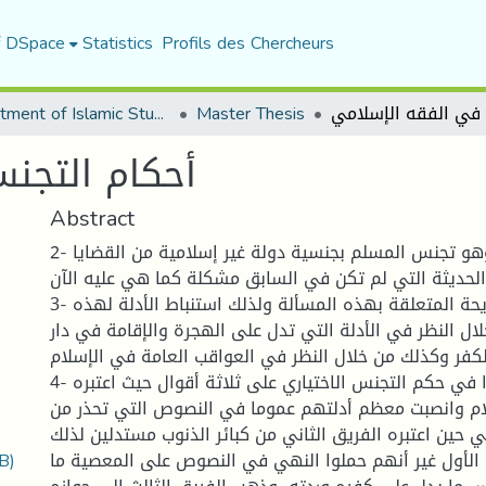
f DSpace
Statistics
Profils des Chercheurs
Department of Islamic Studies
Master Thesis
أحكام التجن
Abstract
2- هذا الموضوع وهو تجنس المسلم بجنسية دولة غير إسلامية من القضايا
الحديثة التي لم تكن في السابق مشكلة كما هي عليه الآن.
3- أننا لا نجد الأدلة الصريحة المتعلقة بهذه المسألة ولذلك استنباط الأدلة لهذه
ال النظر في الأدلة التي تدل على الهجرة والإقامة في دار
لكفر وكذلك من خلال النظر في العواقب العامة في الإسلام.
4- أن العلماء اختلفوا في حكم التجنس الاختياري على ثلاثة أقوال حيث اعتبره
ام وانصبت معظم أدلتهم عموما في النصوص التي تحذر من
ي حين اعتبره الفريق الثاني من كبائر الذنوب مستدلين لذلك
B)
 الأول غير أنهم حملوا النهي في النصوص على المعصية ما