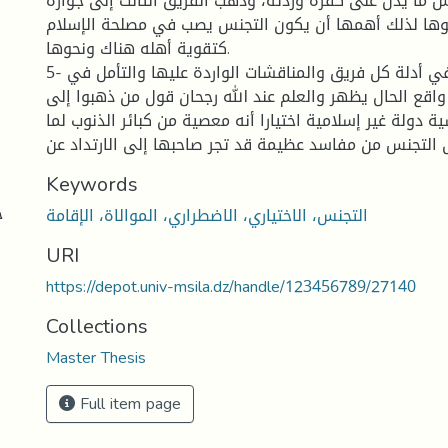
 ما يدل على كفره وردته، وذهب الفريق الثالث إلى جوازه
ا لذلك أهمها أن يكون التجنس يصب في مصلحة الإسلام
كتقوية أهله هناك ونحوها.
5- أنه من خلال النظر في أدلة كل فريق والمناقشات الواردة عليها والتأمل في
قع الحال يظهر والعلم عند الله رجحان قول من ذهبوا إلى
ة دولة غير إسلامية اختيارا أنه معصية من كبائر الذنوب لما
 التجنس من مفاسد عظيمة قد تجر صاحبها إلى الارتداد عن
Keywords
ج
التجنس، الاختياري، الاضطراري، الموالاة، الإقامة
URI
https://depot.univ-msila.dz/handle/123456789/27140
Collections
Master Thesis
Full item page