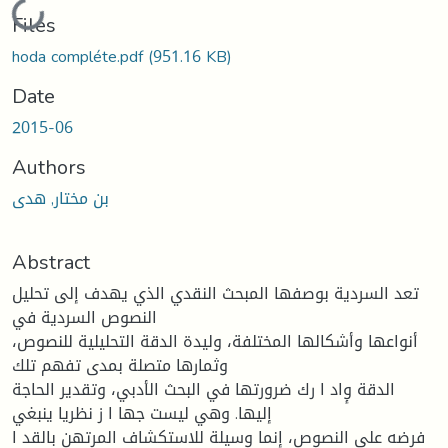
Loading...
Files
hoda compléte.pdf
(951.16 KB)
Date
2015-06
Authors
بن مختار, هدى
Abstract
تعد السردیة بوصفها المبحث النقدي الذي یهدف إلى تحلیل
النصوص السردیة في
أنواعها وأشكالها المختلفة، ولیدة الدقة التحلیلیة للنصوص،
وثمارها متصلة بمدى تفهم تلك
الدقة وٕاد ا رك ضرورتها في البحث الأدبي، وتقدیر الحاجة
إلیها. وهي لیست جها ا ز نظریا ینبغي
فرضه على النصوص، إنما وسیلة للاستكشاف المرتهن بالقد ا