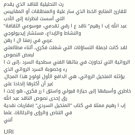
رت التحلیلیة للناقد الذي یقدم
للقارئ المتابع الخط الذي سار علیة والمنطلقات أو المقاییس
التي أسست لنظرته إلى الأدب
"عبد الله إب ا رهیم" ناقد ع ا رقي تقدمي، موسوعي الثقافة
والنشاط والإبداع، مستشار إیدیولوجي
عربي في زمننا ال ا رهن.
لقد كانت لجملة التساؤلات التي شغلت فكري، أثناء مطالعتي
لبعض النصوص
الروائیة التي تجاوزت في بنائها الفني سطحیة السرد ،إلى ث ا
رء وخصوبة السرد الروائي الذي
یؤثثه المتخیل الروائي، هي الدافع الأول لولوج هذا المجال.
غیر أن أكثرها إلحاحا على
خاطري وأسبقها إلى حیازة قبولي واستق ا رر فكري، هو إخت ا
رق إحدى نصوص الناقد عبد الله
إب ا رهیم ممثلا في كتاب "المتخیل السردي" (مقاربات نقدیة
في التناص والرؤى والدِلالة)، علما
أنني
URI