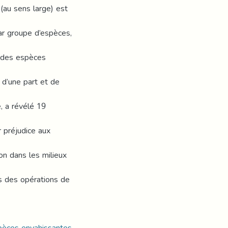
(au sens large) est
par groupe d’espèces,
e des espèces
 d’une part et de
ve, a révélé 19
r préjudice aux
n dans les milieux
rs des opérations de
spèces envahissantes.