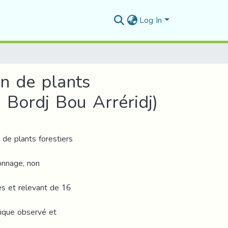
Log In
on de plants
 Bordj Bou Arréridj)
 de plants forestiers
onnage, non
es et relevant de 16
gique observé et