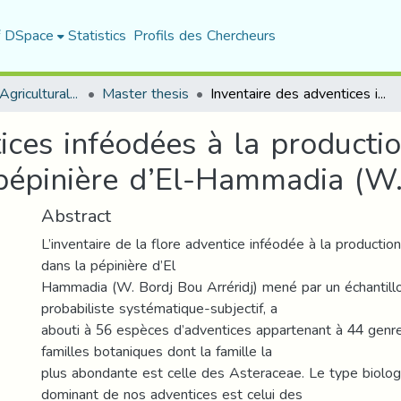
f DSpace
Statistics
Profils des Chercheurs
Department of Agricultural Sciences
Master thesis
Inventaire des adventices inféodées à la production de plants forestiers. Cas de la pépinière d’El-Hammadia (W. Bordj Bou Arréridj)
ices inféodées à la producti
 pépinière d’El-Hammadia (W.
Abstract
L’inventaire de la flore adventice inféodée à la production
dans la pépinière d’El
Hammadia (W. Bordj Bou Arréridj) mené par un échantill
probabiliste systématique-subjectif, a
abouti à 56 espèces d’adventices appartenant à 44 genr
familles botaniques dont la famille la
plus abondante est celle des Asteraceae. Le type biolo
dominant de nos adventices est celui des