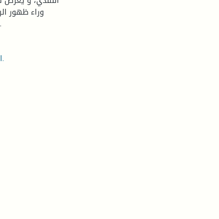
النقدي، و يعرض لد
وراء ظهور الر
الدراسة بخاتمة حول استراتيجيه الرواية لكاتبها بشير مفتي.
الكلمات المفتاحية: رواية، استراتيجيات السرد،الشكل الروائي.