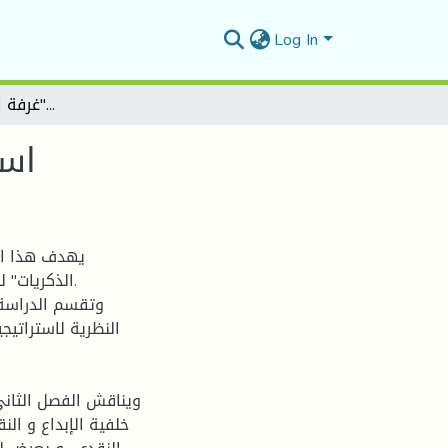
Log In
استراتيجية السرد في رواية "غرفة الذكريات"لبشير مفتي
است
يهدف هذا الب
الذكريات" 
وتقسم الدراسة 
النظرية لاستراتيجي
ويناقش الفصل الثاني
خلفية الإبداع و الن