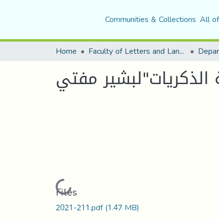
Communities & Collections
All o
Home
Faculty of Letters and Languages
 الذكريات"لبشير مفتي
Loading...
Files
2021-211.pdf
(1.47 MB)