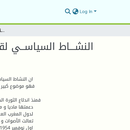
Log In
النشـــاط السياســي لقــــادة الثـــورة الجـــزائرية في الصحافــة الليبيــة 1962 – 1954 م 1
فهو موضوع كبير و
فمنذ اندلاع الثورة ال
دعمتها ماديا و مع
لدول المغرب العرب
تعالت الأصوات و ك