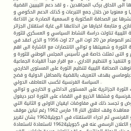
 الى اللحاق بركب المجاهدين ، و لقد دعم الليبيين القضية
يا و معنويا من خلال جمع التبرعات و كذلك الدعم الحكومي و
نشرها عبر الصحافة المكتوبة و السمعية الصادرة عن الاذاعة
ي و متابعة اخبارها من اندلاعها الى غاية استقلال الجزائر .
 الليبية تناولت دراسة النشاط السياسي و العسكري للثورة
الجزائرية بدءا من مؤتمر الصومام من 20 اوت الى 27 اوت 1956 و الذي اعقد في
لثورة و شعبيتها و توالي الانتصارات مع الاشارة الى اهم
م و التى تمثلت خاصة في تأسيس المجلس الوطني للثورة و
 التنفيذ و التنظيم الاداري ، مع اقرار مبدأ القيادة الجماعية
و نوهت الصحافة الليبية لتنظيم الثورة على المستوى الخارجي
دبلوماسي بهدف التعريف بالقضية بالمحافل الدولية و فضح
السياسة الفرنسية لكسب التعاطف الدولي .
ت الثورة الجزائرية على المستوى الداخلي و الخارجي و توالي
رنسية و فشلها الذريع في القضاء على الثورة اجبر ديغول
ض و تجسد ذلك في مفاوضات ايفيان الاولى و الثانية التي
تم من خلالها توقيع معاهدة وقف اطلاق النار 18 مارس 1962 رغم تباين موقف
الطرفين الجزائري و الفرنسي ثم اجراء الاستفتاء في 1جويلية1962 بشان تقرير
مصير الجزائر و الاعلان الرسمي عنه في 5جويلية1962 لاستعادة لاستعادة