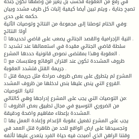
في رفع من العقوبة فحسب بل يغير من وصفها تكون جنحة
تصبح جناية ، ويتم تبين أيضا كيفية إثبات كل ظرف مشدد وبيان
حكمه على حدى.
وفي الختام توصلنا إلى مجموعة من النتائج وتوصيات الآتية:
أولا: النتائج
 النية الإجرامية والقصد الجنائي يصعب على قاضي تحديدها .
 سلطة قاضي الجنائي مقيدة في استعمالها عند تشديد
العقوبة وهذا بمقتضى نصوص قانونية حددها المشرع .
 ظروف المشددة تكون عند اقتران الوقائع وملابسات مع
جريمة القتل فتشدد العقوبة .
 المشرع لم يتطرق على بعض ظروف صراحة مثل جريمة قتل
الفروع التي ينص عليها بنص لدخلها من ظروف المشدد.
ثانيا: التوصيات
من التوصيات التي يجب على المشرع إدراجها وهي كالتالي:
 من الضروري التوسيع في مجال تطبيق بعض الظروف
المشددة بإعطاء مفاهيم واضحة ودقيقة.
 يجب على المشرع تفعيل عقوبة الإعدام وإعادة العمل بها
وتجسيدها على ارض الواقع للحد من ظاهرة قتل العمد في
وقتنا الراهن الذي أصبحت فيه حياة الفرد يتعدى عليها لأتفه