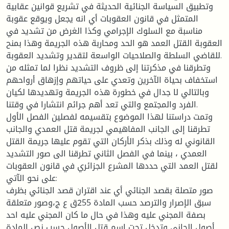
وتطبيق السياسة الجنائية الحديثة في تشريع قوانين عقابية
المتمثل في قانون العقوبات أي انه يجعل ويوقع عقوبة
مناسبة مع السلوك الإجرامي وكذا الغرض من تشديد في
العقوبة القتل العمد هو الحد ومحاربة هذه الجريمة وهذا بمنح
للقاضي السلطة والصلاحيات الواسعة لتقدير وتشديد العقوبة.
وتطرقنا في مذكرتنا إلى ظروف التشديد نظرا لما تمثله من
استخفاف بحياة الآخرين وتعدي على حياتهم وإزهاق أرواحهم
وبالتالي لا جدال في خطورة هذه الجريمة وتهديدها لكيان
الفرد والمجتمع والتي تعد أهم جرائم انتشارا في وقتنا.
وتمت دراستنا لهذا الموضوع بتقسيمه لفصلين الفصل الأول
تطرقنا إلى الجانب المفاهيمي لجريمة قتل العمدي والجانب
القانوني له وذلك بذكر الأركان التي تقوم عليها جريمة القتل
العمدي ، بينما في الفصل الثاني تطرقنا الى صور التشديد
لقتل العمد التي حددها المشرع الجزائري في قانون العقوبات
على نحو الآتي:
صور متصلة بقصد الجنائي أي عند اقتران قصد الجنائي بظرف
سبق الإصرار والترصد حسب المادة 255ق ع ج،وصور متعلقة
بصفة المجني عليه وهذا في حال ما كان المجني عليه احد
أصول الجاني وتدخل تحت اسم قتل الأصول حسب نص المادة