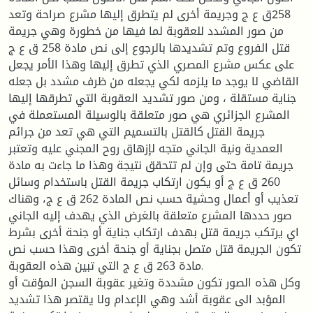
258ق ع ج وجريمة أخرى لم يتطرق إليها مشرع صراحة وتعد
من صور المشدد للعقوبة لما فيها من خطورة وهي جريمة
قتل الفروع وتم تشديدها بالرجوع إلى نص مادة 258 ق ع ج
على عكس مشرع المصري الذي تطرق إليها وهذا الأمر يجعل
القاضي لا يوجد ما يلزمه لكي يجعله من ظرف مشدد بل جعله
جناية مستقلة ، ومن صور تشديد العقوبة التي تطرقها إليها
المشرع الجزائري هي صور متعلقة بالوسيلة المستعملة في
جريمة القتل كالقتل بالتسميم التي هي تعد من جرائم
العمدية ونية الجاني متجه لإزهاق روح المجني عليه وتعتبر
جريمة تامة حتى وإن لم تتحقق نتيجة وهذا ما جاءت به مادة
260 ق ع ج أو يكون ارتكاب جريمة القتل باستخدام وسائل
تعذيب أو أعمال وحشية حسب نص المادة 262 ق ع ج، وهناك
صور حددها المشرع متعلقة بالغرض الذي يهدف إليه الجاني
اي يرتكب جريمة قتل بهدف ارتكاب جناية أو جنحة أخرى بشرط
تكون الجريمة قتل متصل بجناية أو جنحة أخرى وهذا حسب نص
مادة 263 ق ع ج التي تبين هذه العقوبة.
وكل هذه الصور تكون مشددة وتغير عقوبة السجن المؤقت أو
المؤبد الى عقوبة أشد وهي الإعدام ولا يقتصر هذا تشديد