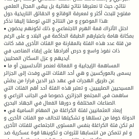
نتائج، حيث لا نعتبرها نتائج نهائية بل يبقى المجال العلمي
مفتوح للبحث أكثر و لمعرفة الوقائع و الحقائق التاريخية حول
هذا الموضوع و من النتائج التي توصلنا إليها نذكر:
• احتل الأتراك قمة الهرم الاجتماعي و ذلك لكونهم يحضون
بمكانة هامة باعتبارهم الطبقة الحاكمة في البلاد و على الرغم
من قلة عدد هذه الفئة بالمقارنة مع الفئات الأخرى فقد كانت
ذات نفوذ واسع و حرص أفرادها على إبقاء المناصب في
أيديهم و عزل السكان المحليين.
• المساهمة الإيجابية و الفعالة لعنصر الأندلسيين أو ما
يسمى بالموركسين و هي أحد الفئات التي وفدت إلى الجزائر
عن طريق الهجرات في عهد خير الدين فرارا من بطش
المسيحيين الصليبيين، و تعتبر هذه الفئة أحد أهم الفئات التي
ساهمت في المجتمع الجزائري خصوصا في الجانب الزراعي و
الصناعات المختلفة و دورها الفعال في الجهاد البحري.
• إبعاد العثمانيين لفئة الكراغلة من المهام السامية في
الدولة خوفا من تسللها و تشكيلها لتحالف مع الفئات الأخرى و
لم تكن فئة الكراغلة بنفس المستوى الاجتماعي للفئات الأخرى
و لم تتمكن من انتسابها للثروات و تكوينها قوة عسكرية ضد