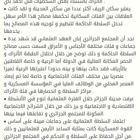
الأتراك باستثناء بعض الشخصيات مثل أحمد باي .
• يعتبر سكان الريف أكثر عددا من سكان المدينة و لقد كانت
العلاقات بين الفئات السكانية تحكمها مصالح هذا الأمر سهل
تدخل السلطة الحاكمة لتنظيم و توجيه هذه المصالح بما
يخدمها .
• نجد أن المجتمع الجزائري إبان العهد العثماني قد شهد عدة
جماعات و فئات مختلفة الأجناس و الأعراق قسمت حسب مصالح
السلطة الحاكمة و ذلك توضح من خلال احتلال الطبقة الأتراك و
الحضر المكانة العالية في الدولة أما الرعية و خاصة القاطنين
بالأرياف فقد حالت بينها و بينه حدودا اعتبرتها الرعية تميزا
عنصريا بين مختلف الفئات الاجتماعية و خاصة لما تم إبعاد
العنصر المحلي من الوظائف العليا في المؤسسة العسكرية و
مراكز السلطة و انحصارها في فئة الأتراك .
• عرفت مدينة الجزائر خلال الفترة العثمانية تنوع في الأنشطة
الاقتصادية و الاجتماعية و برز ذلك من خلال الشرائح الاجتماعية
المكونة للمجتمع الجزائري و تفاعلها فيما بينها.
• اعتماد السلطة العثمانية على جماعات مبينة على أساس
القوة العسكرية كانت بمثابة الساعد الأيمن للعثمانيين و ذلك
من أجل الحفاظ على السلطة و التحكم في المجتمع الجزائري.