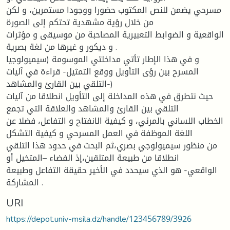
مسرحي يضمن للنص المكتوب حضورا ووجودا مستمرين، و لكن
من خلال رؤية مشهدية تحتكم إلى الصورة
الواقعية و الضوابط التعبيرية المصاحبة من موسيقى و مؤثرات
و ديكور و غيرها من لغة بصرية .
و في هذا الإطار تأتي مداخلتي الموسومة (سيميولوجيا
المسرح بين رؤى التأويل ووقع التمثيل- قراءة في آليات
التلقي بين القارئ والمشاهد-)
حيث نتطرق في هذه المداخلة إلى التأويل انطلاقا من آليات
التلقي بين القارئ والمشاهد والعلاقة التي تجمع
الخطاب اللساني بالمرئي، و كيفية الانفتاح و التفاعل، فضلا عن
اللغة الموظفة في العمل المسرحي و كيفية التشكل
من منظور سيميولوجي بصري،ثم البحث في حدود هذا التلقي
انطلاقا من طبيعة المتلقين،إذ الفضاء –المتخيل أو
الواقعي- هو الذي سيحدد في الأخير حقيقة التفاعل وطبيعة
المشاركة .
URI
https://depot.univ-msila.dz/handle/123456789/3926