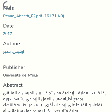
Loading...
Files
Revue_Abhath_02.pdf
(161.71 KB)
Date
2017
Authors
ارفيس, بلخير
Publisher
Université de M'sila
Abstract
إذا كانت العملية الإبداعية محل تجاذب بين المرسل و المتلقي
بجميع أطيافه،فإن العمل الإبداعي يشهد بدوره
تفاعلا و انفتاحا على إبداعات أخرى ليست من جنسه.فانتهاء
الرواية مثلا يعد إيذانا بميلاد عمل سينمائي أو