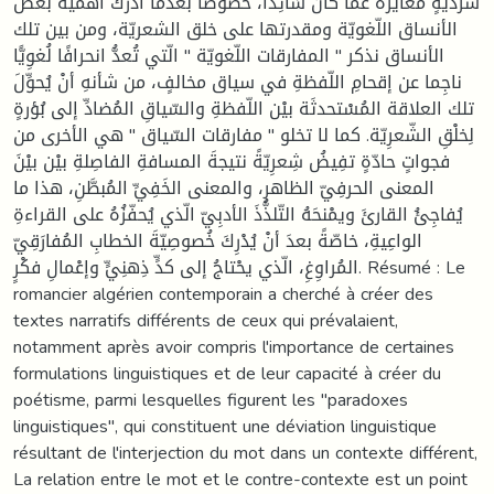
سرديّةٍ مُغايرة عمّا كان سَائِدًا، خُصوصًا بعدما أدرك أهميّة بعض
الأنساق اللّغويّة ومقدرتها على خلق الشعريّة، ومن بين تلك
الأنساق نذكر " المفارقات اللّغويّة " الّتي تُعدُّ انحرافًا لُغوِيًّا
ناجِما عن إقحامِ اللّفظةِ في سياق مخالفٍ، من شأنهِ أنْ يُحوِّلَ
تلك العلاقة المُسْتحدثَة بيْن اللّفظةِ والسّياقِ المُضادِّ إلى بُؤرةٍ
لِخلْقِ الشّعرِيّة. كما لا تخلو " مفارقات السّياق " هي الأخرى من
فجواتٍ حادّةٍ تفِيضُ شِعرِيّةً نتيجةَ المسافةِ الفاصِلةِ بيْن بيْنَ
المعنى الحرفِيّ الظاهرِ، والمعنى الخَفِيِّ المُبطَّنِ، هذا ما
يُفاجِئُ القارئَ ويمْنحَهُ التّلذُّذَ الأدبِيّ الّذي يُحفّزُهُ على القراءةِ
الواعِيةِ، خاصّةً بعدَ أنْ يُدْرِكَ خُصوصِيّةَ الخطابِ المُفارَقِيّ
المُراوِغِ، الّذي يحْتاجُ إلى كدٍّ ذِهنِيٍّ وإعْمالِ فكْرٍ. Résumé : Le
romancier algérien contemporain a cherché à créer des
textes narratifs différents de ceux qui prévalaient,
notamment après avoir compris l'importance de certaines
formulations linguistiques et de leur capacité à créer du
poétisme, parmi lesquelles figurent les "paradoxes
linguistiques", qui constituent une déviation linguistique
résultant de l'interjection du mot dans un contexte différent,
La relation entre le mot et le contre-contexte est un point