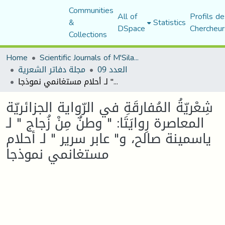
Communities
All of
Profils de
&
Statistics
DSpace
Chercheur
Collections
Home
Scientific Journals of M'Sila University
العدد 09
مجلة دفاتر الشعرية
شِعْريّةُ المُفارقَةِ في الرّواية الجزائريّة المعاصرة رِوايَتَا: " وطنٌ مِنْ زُجاج " لـ ياسمينة صالح، و" عابر سرير " لـ أحلام مستغانمي نموذجا
شِعْريّةُ المُفارقَةِ في الرّواية الجزائريّة
المعاصرة رِوايَتَا: " وطنٌ مِنْ زُجاج " لـ
ياسمينة صالح، و" عابر سرير " لـ أحلام
مستغانمي نموذجا