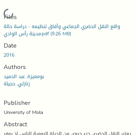
Loading...
Files
واقع النقل الحضري الجماعي وأفاق تنظيمه - دراسة حالة
(9.26 MB)
مدينة رأس الوادي.pdf
Date
2016
Authors
بومعيزة, عبد الحميد
زنازلي, حجيلة
Publisher
University of Msila
Abstract
يعتبر النقل الحضري جزء حيوي من الحياة اليومية للناس إذ يوفر