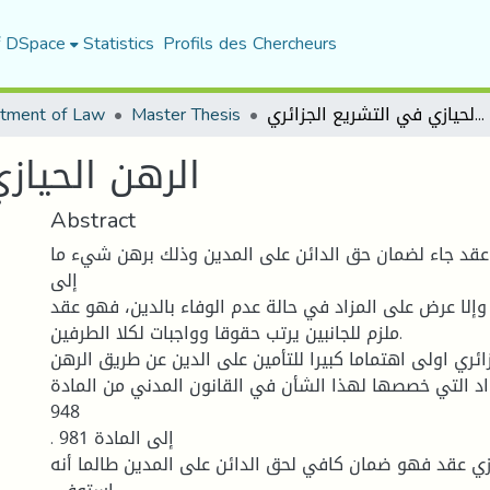
f DSpace
Statistics
Profils des Chercheurs
الرهن الحيازي في التشريع الجزائري
Master Thesis
tment of Law
الرهن الحياز
Abstract
 عقد جاء لضمان حق الدائن على المدين وذلك برهن شيء ما
إلى
وإلا عرض على المزاد في حالة عدم الوفاء بالدين، فهو عقد
ملزم للجانبين يرتب حقوقا وواجبات لكلا الطرفين.
ائري اولى اهتماما كبيرا للتأمين على الدين عن طريق الرهن
واد التي خصصها لهذا الشأن في القانون المدني من المادة
948
. إلى المادة 981
ازي عقد فهو ضمان كافي لحق الدائن على المدين طالما أنه