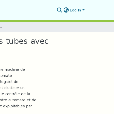
Log In
’une machine de poinçonnage des tubes avec supervision HMI
s tubes avec
’une machine de
utomate
ogiciel de
 d’utiliser un
 le contrôle de la
notre automate et de
t exploitables par