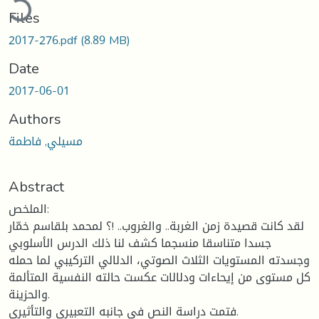
Files
2017-276.pdf
(8.89 MB)
Date
2017-06-01
Authors
مسيلي, فاطمة
Abstract
الملخص:
لقد كانت قصيدة زمن الغربة.. والغروب.. !؟ لمحمد بلقاسم خمّار
جسدا متناسقا منسجما كشف لنا ذلك الدرس الأسلوبي
وجسدته المستويات الثلاث الصوتي، الدلالي التركيبي لما حمله
كل مستوى من إيحاءات ودلالات عكست حالته النفسية المتألمة
والحزينة.
فتمت دراسة النص في جانبه التعبيري والتأثيري.