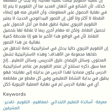
إنّ عملية التقويم ليست عملية نهائية، ولا يجب أن نفهمها
كذلك، لأن الشائع في أذهان العديد منا أن التقويم لا يتم إلا
في نهاية الحصول على المعلومات. وأن الغرض منه هو إعطاء
النقطة لا أكثر ولا أقل. إن التصور البيداغوجي الحديث لا يعتبر
التقويم التربوي عملية تطبق فقط من أجل الحصول على
تحصيل النقاط، ولكن له مهام أخرى ربما لا علاقة لها بتحصيل
النقاط. لأن في الواقع هذا الأخير ما هو إلا ملاحظة كمية
نهائية عن هذا التصور.
إن التقويم التربوي حاليا يدخل في استراتيجية عامة تتحقق من
خلالها مجموعة من الأهداف؛ وهذه الاستراتيجية تشمل
المحتوى، وسائل الإيضاح، طرق التدريس، وسائل التعليم.....إلخ.
مما سبق ذكره نستنتج أن عنصر التقويم من عناصر استراتيجية
الدرس يكون مصاحبا لهذا الدرس من بدايته إلى نهايته؛ فهو
يطبق في بداية النشاط التعليمي وفي كل مقطع من مقاطعه
أي في نهاية الدرس ثم في نهاية العملية التربوية ككل.
Keywords
معرفة- أساتذة التعليم الابتدائي -لمفاهيم- التقويم -تقدير-
المشرفين