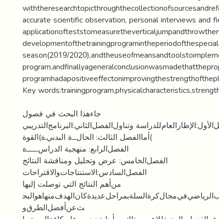
withtheresearchtopicthroughthecollectionofsourcesandrefe
accurate scientific observation, personal interviews and fi
applicationofteststomeasuretheverticaljumpandthrowthem
developmentofthetrainingprogramintheperiodofthespecial
season(2019/2020),andtheuseofmeansandtoolstoimplem
program,andfinallyageneralconclusionwasmadethatthepro
programhadapositiveeffectonimprovingthestrengthofthepla
Key words:trainingprogram,physicalcharacteristics,strength
ﺟﺎﺀﻫﺬﺍ ﺍﻟﺒﺤﺚ ﻓﻲ ﻓﺼﻮﻝ
ﺍﻷﻭﻝ:ﺍﻹﻃﺎﺭﺍﻟﻌﺎﻡﻟﻠﺪﺭﺍﺳﺔ ﻭﺗﻨﺎﻭﻝﺍﻟﻔﺼﻞﺍﻟﺜﺎﻧﻲ:ﺍﻟﺒﺮﻧﺎﻣﺞﺍﻟﺘﺪﺭﻳﺒﻲ
ﺃﻣﺎﺍﻟﻔﺼﻞ ﺍﻟﺜﺎﻟﺚ: ﺍﻟﺤﺎﻝـــﺓ ﺍﻟﺒﺪﻧﻲـﺓ)ﺍﻟﻘﻮﺓ(
ﺍﻟﻔﺼﻞﺍﻟﺮﺍﺑﻊ: ﻣﻨﻬﺠﻴﺔ ﺍﻟﺪﺭﺍﺱــــــــﺓ
ﺍﻟﻔﺼﻞﺍﻟﺨﺎﻣﺲ: ﻋﺮﺽ ﻭﺗﺤﻠﻴﻞ ﻭﻣﻨﺎﻗﺸﺔ ﺍﻟﻨﺘﺎﺋﺞ
ﺍﻟﻔﺼﻞﺍﻟﺴﺎﺩﺱ:ﺍﻻﺳﺘﻨﺘﺎﺟﺎﺕﻭﺍﻻﻗﺘﺮﺍﺣﺎﺕ
ﻣﻦﺃﻫﻢ ﺍﻟﻨﺘﺎﺋﺞ ﺍﻟﺘﻲ ﺗﻮﺻﻠﺖ ﺇﻟﻴﻬﺎ
ﻳﺐﺍﻟﺮﻳﺎﺿﻲﻓﻲﻣﺠﺎﻝﻛﺮﺓﺍﻟﺴﻠﺔﺑﻤﺮﺍﺣﻞﻋﺪﻳﺪﺓﻛﺎﻥﺍﻟﻬﺪﻑﻣﻨﻬﺎﻫﻮﺍﻟﺒﺤ
ﺚﻋﻦﺃﻓﻀﻞﺍﻟﻄﺮﻕﻭ