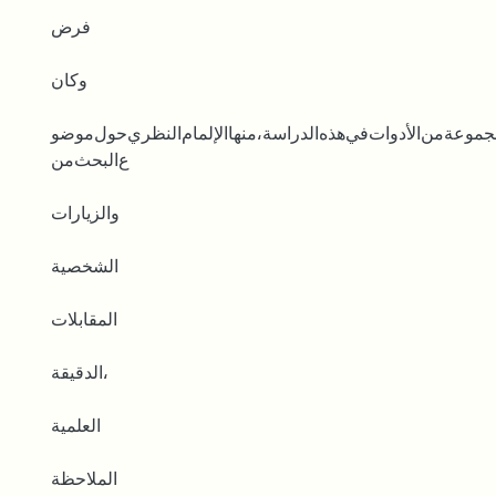
ﻓﺮﺽ
ﻭﻛﺎﻥ
ﺠﻤﻮﻋﺔﻣﻦﺍﻷﺩﻭﺍﺕﻓﻲﻫﺬﻩﺍﻟﺪﺭﺍﺳﺔ،ﻣﻨﻬﺎﺍﻹﻟﻤﺎﻡﺍﻟﻨﻈﺮﻱﺣﻮﻝﻣﻮﺿﻮ
ﻉﺍﻟﺒﺤﺚﻣﻦ
ﻭﺍﻟﺰﻳﺎﺭﺍﺕ
ﺍﻟﺸﺨﺼﻴﺔ
ﺍﻟﻤﻘﺎﺑﻼﺕ
ﺍﻟﺪﻗﻴﻘﺔ،
ﺍﻟﻌﻠﻤﻴﺔ
ﺍﻟﻤﻼﺣﻈﺔ