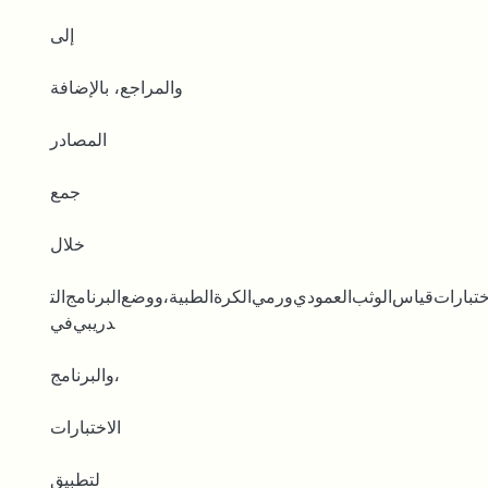
ﺇﻟﻰ
ﻭﺍﻟﻤﺮﺍﺟﻊ، ﺑﺎﻹﺿﺎﻓﺔ
ﺍﻟﻤﺼﺎﺩﺭ
ﺟﻤﻊ
ﺧﻼﻝ
ﺍﺧﺘﺒﺎﺭﺍﺕﻗﻴﺎﺱﺍﻟﻮﺛﺐﺍﻟﻌﻤﻮﺩﻱﻭﺭﻣﻲﺍﻟﻜﺮﺓﺍﻟﻄﺒﻴﺔ،ﻭﻭﺿﻊﺍﻟﺒﺮﻧﺎﻣﺞﺍﻟﺘ
ﺪﺭﻳﺒﻲﻓﻲ
ﻭﺍﻟﺒﺮﻧﺎﻣﺞ،
ﺍﻻﺧﺘﺒﺎﺭﺍﺕ
ﻟﺘﻄﺒﻴﻖ