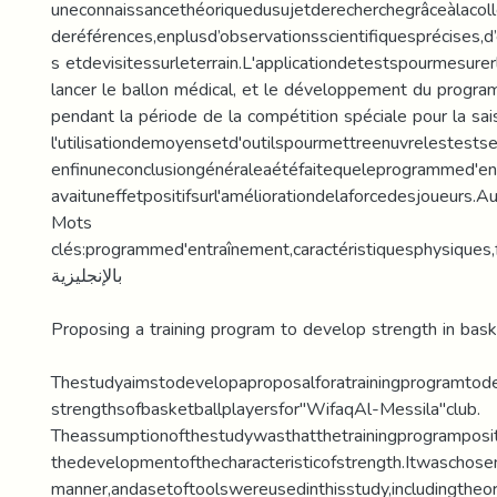
uneconnaissancethéoriquedusujetderecherchegrâceàlacol
deréférences,enplusd’observationsscientifiquesprécises,d
s etdevisitessurleterrain.L'applicationdetestspourmesurer
lancer le ballon médical, et le développement du progr
pendant la période de la compétition spéciale pour la sa
l'utilisationdemoyensetd'outilspourmettreenuvrelestest
enfinuneconclusiongénéraleaétéfaitequeleprogrammed'e
avaituneffetpositifsurl'améliorationdelaforcedesjoueurs.A
Mots
clés:programmed'entraînement,caractéristiquesphysiques,f
ﺑﺎﻹﻧﺠﻠﻴﺰﻳﺔ
Proposing a training program to develop strength in bask
Thestudyaimstodevelopaproposalforatrainingprogramtod
strengthsofbasketballplayersfor"WifaqAl-Messila"club.
Theassumptionofthestudywasthatthetrainingprogramposit
thedevelopmentofthecharacteristicofstrength.Itwaschose
manner,andasetoftoolswereusedinthisstudy,includingtheoret