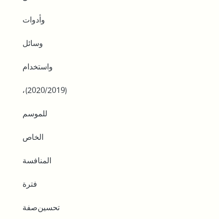
ﻭﺃﺩﻭﺍﺕ
ﻭﺳﺎﺋﻞ
ﻭﺍﺳﺘﺨﺪﺍﻡ
،(2020/2019)
ﻟﻠﻤﻮﺳﻢ
ﺍﻟﺨﺎﺹ
ﺍﻟﻤﻨﺎﻓﺴﺔ
ﻓﺘﺮﺓ
ﺗﺤﺴﻴﻦﺻﻔﺔ