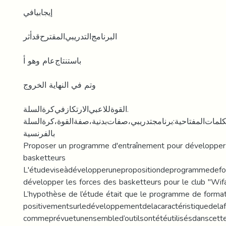
ﺇﻳﺠﺎﺑﻴﺎﻓﻲ
ﺍﻟﺒﺮﻧﺎﻣﺞﺍﻟﺘﺪﺭﻳﺒﻲﺍﻟﻤﻘﺘﺮﺡﻗﺪﺃﺛﺮ
ﺑﺎﺳﺘﻨﺘﺎﺝﻋﺎﻡ ﻭﻫﻮ ﺃ
ﻭﺗﻢ ﻓﻲ ﺍﻟﻨﻬﺎﻳﺔ ﺍﻟﺨﺮﻭﺝ
ﺍﻟﻘﻮﺓﻟﻼﻋﺒﻲﺍﻻﺭﺗﻜﺎﺯﻓﻲﻛﺮﺓﺍﻟﺴﻠﺔ.
ﻜﻠﻤﺎﺕﺍﻟﻤﻔﺘﺎﺣﻴﺔ:ﺑﺮﻧﺎﻣﺠﺘﺪﺭﻳﺒﻲ،ﺻﻔﺎﺕﺑﺪﻧﻴﺔ،ﺻﻔﺔﺍﻟﻘﻮﺓ،ﻛﺮﺓﺍﻟﺴﻠﺔ.
ﺑﺎﻟﻔﺮﻧﺴﻴﺔ
Proposer un programme d'entraînement pour développer 
basketteurs
L'étudeviseàdévelopperunepropositiondeprogrammedefo
développer les forces des basketteurs pour le club "Wif
L’hypothèse de l’étude était que le programme de format
positivementsurledéveloppementdelacaractéristiquedelafo
commeprévuetunensembled’outilsontétéutilisésdanscet