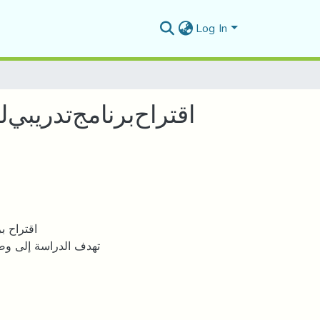
Log In
ﺍﻗﺘﺮﺍﺡﺑﺮﻧﺎﻣﺞﺗﺪﺭﻳﺒﻲ
ﺍﻗﺘﺮﺍﺡ ﺑ
ﺗﻬﺪﻑ ﺍﻟﺪﺭﺍﺳﺔ ﺇﻟﻰ ﻭﺿﻊ