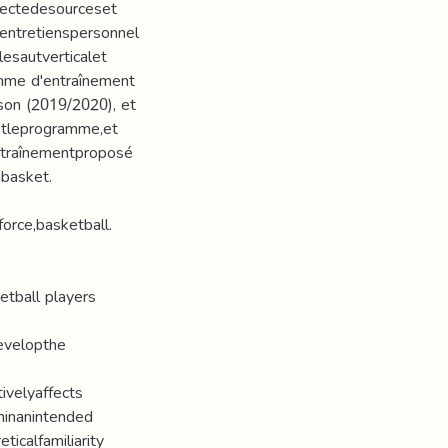
lectedesourceset
’entretienspersonnel
lesautverticalet
amme d'entraînement
ison (2019/2020), et
setleprogramme,et
ntraînementproposé
ubasket.
orce,basketball.
etball players
evelopthe
ivelyaffects
ninanintended
icalfamiliarity