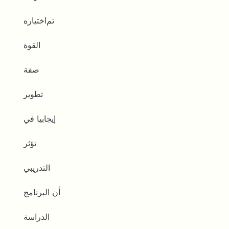
ﺗﻢﺍﺧﺘﻴﺎﺭﻩ
ﺍﻟﻘﻮﺓ
ﺻﻔﺔ
ﺗﻄﻮﻳﺮ
ﺇﻳﺠﺎﺑﻴﺎ ﻓﻲ
ﺗﺆﺛﺮ
ﺍﻟﺘﺪﺭﻳﺒﻲ
ﺃﻥ ﺍﻟﺒﺮﻧﺎﻣﺞ
ﺍﻟﺪﺭﺍﺳﺔ