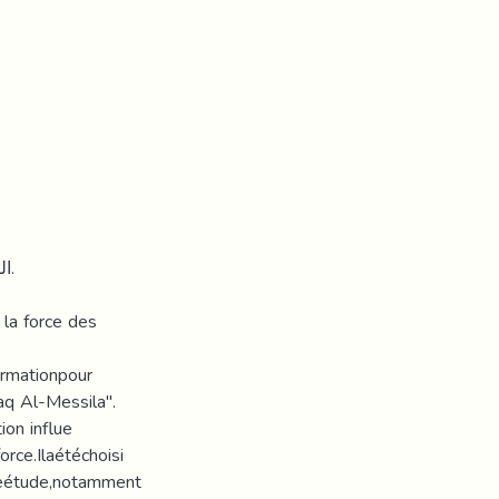
ﺍﻟ
la force des
rmationpour
aq Al-Messila".
ion influe
rce.Ilaétéchoisi
teétude,notamment