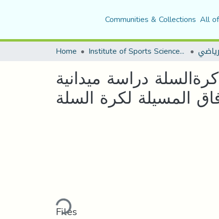
Communities & Collections
All o
رياضي
Institute of Sports Sciences and Techniques
Home
ﺮﺓﺍﻟﺴﻠﺔ ﺩﺭﺍﺳﺔ ﻣﻴﺪﺍﻧﻴﺔ
ﺎﻕ ﺍﻟﻤﺴﻴﻠﺔ ﻟﻜﺮﺓ ﺍﻟﺴﻠﺔ
Loading...
Files