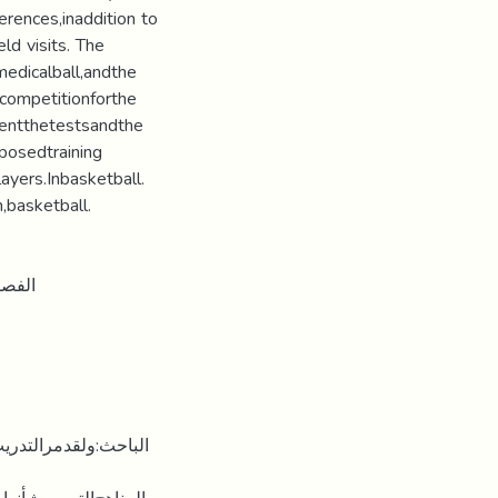
rences,inaddition to
eld visits. The
edicalball,andthe
competitionforthe
entthetestsandthe
posedtraining
yers.Inbasketball.
,basketball.
ﺍﻟﻔﺼﻞ
ﺍﻟﺒﺎﺣﺚ:ﻭﻟﻘﺪﻣﺮﺍﻟﺘﺪﺭ