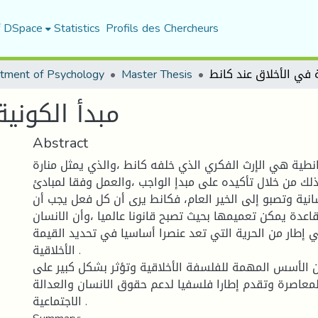
f DSpace
Statistics
Profils des Chercheurs
tment of Psychology
Master Thesis
مبدأ الكوني
Abstract
كانطية هي الإرث الفكري الذي خلفه كانط ،والذي يمثل منارة
ذلك من خلال تأكيده على مبدإ الواجب ،والعمل وفقا لمبادئ
سانية وتصبو إلى الخير العام، فكانط يرى أن كل فعل يجب أن
اعدة يمكن تعميمها بحيث تصبح قانونا عالميا ،وأن الانسان
 إطار من الحرية التي تعد عنصرا أساسيا في تحديد القيمة
الأخلاقية .
ن الأسس المهمة للفلسفة الأخلاقية وتؤثر بشكل كبير على
معاصرة وتقدم إطارا فلسفيا لدعم حقوق الانسان والعدالة
الاجتماعية .