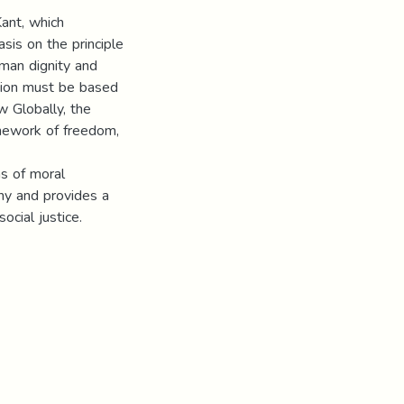
Kant, which
sis on the principle
uman dignity and
tion must be based
w Globally, the
amework of freedom,
ns of moral
hy and provides a
ocial justice.