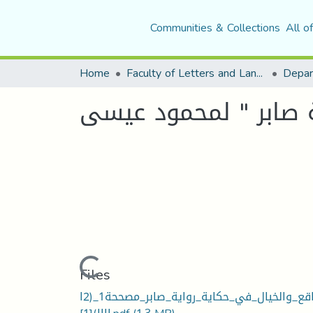
Communities & Collections
All o
Home
Faculty of Letters and Languages
ة صابر " لمحمود عيسى
Loading...
Files
الواقع_والخيال_في_حكاية_رواية_صابر_مصححة1_(2ا