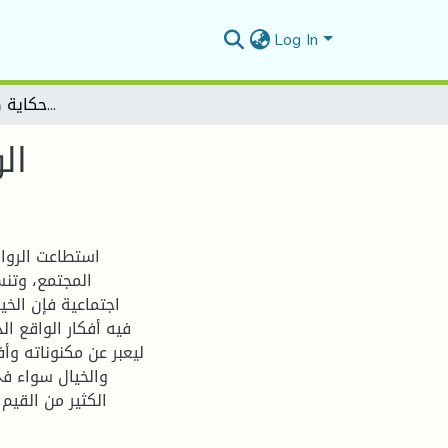
Log In
الواقع و الخيال في رواية "حكاية صابر " لمحمود عيسى
ال
استطاعت الرواي
المجتمع، وتنس
اجتماعية فإن ال
فيه أفكار الواقع ال
ليعبر عن مكنوناته وأ
والخيال سواء في 
الكثير من القي