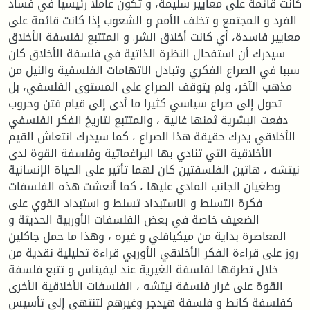
كانت قائمة على معايير سليمة، و تكون عاملا رئيسيا في فساد
الفرد و المجتمع و تخلف الأمم و الشعوب إذا كانت قائمة على
معايير فاسدة، أي كانت أخلاق الشر. و المتتبع لفلسفة الأخلاق
سيدرك أن استفحال النظرة الذاتية في فلسفة الأخلاق كان
سببا في الصراع الفكري وتبادل الاتهامات الفلسفية والنيل من
مذهب الآخر، ولم يتوقف الصراع على المستوى الفلسفي، بل
تحول إلى صراع سياسي كثيرا ما أدى إلى قيام فتن وحروب
دفعت البشرية ثمنها غالية ، والمتتبع لتاريخ الفكر الفلسفي
الأخلاقي يدرك حقيقة هذا الصراع ، كما سيدرك انتعاش القيم
الأخلاقية التي تنادي بها البراغماتية وفلسفة القوة لدى
نيتشه ، هاتين الفلسفتين كان لهما تأثير على الحياة الإنسانية
وطغيان الجانب المادي عليها ، كما أنعشت هذه الفلسفات
فكرة التسلط و الاستبداد تسلط و استبداد القوي على
الضعيف خاصة في بعض الفلسفات الأوربية الحديثة و
المعاصرة بداية من ميكيافلي و غيره ، وهذا ما حمل جاكلين
روز على قراءة الفكر الأخلاقي الأوربي قراءة تحليلية نقدية من
خلال تطرقها لفلسفة الغيرية عند ليفيناس و تتبع فلسفة
القوة على غرار فلسفة نيتشه ، الفلسفات الأخلاقية الأخرى
كفلسفة كانط و فلسفة هيدجر وغيرهم لتنتهي إلى تأسيس