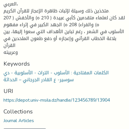
العربي،
متخذين ذلك وسيلة لإثبات ظاهرة الإعجاز للقرآن الكريم.
لقد كان لعلماء متقدمين كأبي عبيدة ( 210 ه) والأخفش ( 207
ه) والفراء) 208 ه) الجهد الكبير في إثراء مفهوم
الأسلوب في الشعر ، رغم تباين الأهداف التي سعوا إليها، بين
بلاغة الخطاب القرآني وإعجازه أو دفع طعون الملحدين في
القرآن
وعربيته
Keywords
الكلمات المفتاحية : الأسلوب - التراث - الأسلوبية - دي
سوسير- ع القادر الجرجاني – الحداثة
URI
https://depot.univ-msila.dz/handle/123456789/13904
Collections
Journal Articles