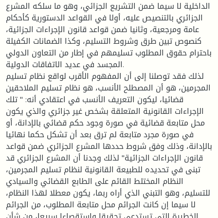
الداخلية لا سيما ضمن التشريع الجزائي، وهو ما سلكه المشرع
الجزائري بالتنصيص عليه، أولا في القواعد الدستورية كأحكام
عامة ومرجعية، وثانيا ضمن قواعد قانون الإجراءات الجزائية،
كنصوص تبين طرق وشروط التسليم، وكذا الضمانات الكفيلة
باحترام حقوق المطلوب تسليمهم في إطار من التعاون الدولي
المجسد في عديد الاتفاقات الدولية.
لذلك فقد توصلنا إلى أن المفهوم الأقرب لواقع نظام تسليم
المجرمين، هو أن المصطلح الأنسب، هو نظام تسليم الملاحقين
قضائيا، ليكون التعريف الأنسب في اعتقادي أنه: '' تلك
الإجراءات القانونية المتعلقة بشخص غير جزائري والذي يكون
محل متابعة قضائية في صورة وجود حكم قضائي بالإدانة، أو
في صورة مجرد متابعة لم ترق بعد أن تشكل حكما نهائيا
بالإدانة، وذلك وفق شروط حددها المشرع الجزائري ضمن قواعد
قانون الإجراءات الجزائية'' لذلك وجدنا أن المشرع الجزائري قد
تبنى في تحديده للطبيعة القانونية لنظام تسليم المجرمين،
النظام المختلط القائم على الطابع القضائي والسيادي
للتسليم، وهو التبني الذي أراه ربما، يكون معطلا لهذا النظام،
لا سيما إن كانت الجرائم محل متابعة المطلوب، من الجرائم
الخطيرة التي تستدعي تحقيقا واستقصاءا سريعا، من شأن