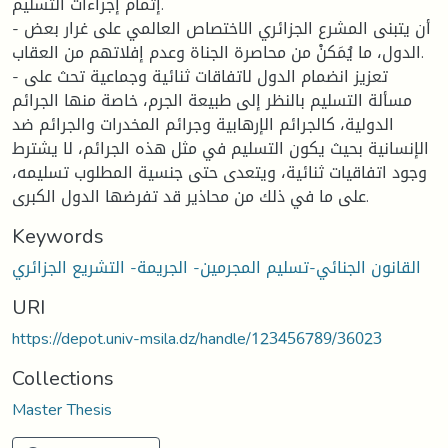
إتمام إجراءات التسليم.
- أن يتبنى المشرع الجزائري الاختصاص العالمي على غرار بعض
الدول، ما يُمَكنْ من محاصرة الجناة وعدم إفلاتهم من العقاب.
- تعزيز انضمام الدول لاتفاقات ثنائية وجماعية تحث على
مسألة التسليم بالنظر إلى طبيعة الجرم، خاصة منها الجرائم
الدولية، كالجرائم الإرهابية وجرائم المخدرات والجرائم ضد
الإنسانية بحيث يكون التسليم في مثل هذه الجرائم، لا يشترط
وجود اتفاقيات ثنائية، ويتعدى حتى جنسية المطلوب تسليمه،
على ما في ذلك من محاذير قد تفرضها الدول الكبرى.
Keywords
القانون الجنائي-تسليم المجرمين- الجريمة- التشريع الجزائري
URI
https://depot.univ-msila.dz/handle/123456789/36023
Collections
Master Thesis