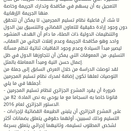
التعجيل به أن يسهم في مكافحة وتدارك الجريمة وخاصة
منها الجريمة الإرهابية.
لا شك أن فاعلية نظام تسليم المجرمين، لا يمكن أن تتحقق
دون وجود إرادة حقيقية للتعاون القضائي والتنسيق بين الدول
والتنظيمات الدولية ذات الصلة، ما دام أن الهدف المنشود
واحد وهو مكافحة الجريمة وعدم إفلات الجاني من العقاب،
ليصير مبدأ السيادة وعدم وجود اتفاقيات ثنائية تنظم مسألة
التسليم، من المعوقات التي يمكن أن تتجاوزها الدول في ظل
إعمال حسن النية ومبدأ المعاملة بالمثل.
لقد توصلت الدراسة من خلال العرض السابق إلى جملة من
التوصيات لعلها تكون إضافة لمدرك نظام تسليم المجرمين
أجملها في ما يلي:
- ضرورة أن يفرد المشرع الجزائري لنظام تسليم المجرمين
قانونا خاصا به انسجاما مع ما يوحي به نص المادة: 82 من
الدستور الجزائري لعام 2016.
- على المشرع الجزائري أن يتبنى الطبيعة القضائية لإجراءات
التسليم وذلك لسببين، أولهما حقوقي يتعلق بضمانات أكثر
لشخص المطلوب تسليمه، وثانيهما إجرائي يتعلق بسرعة