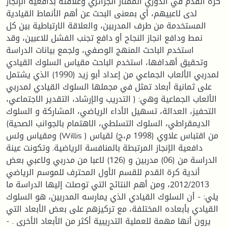
كرة القدم في الدوري الممتاز الجزائري وعلاقته بدافعية الإنجاز
لدى لاعبيهم، أي بمعنى البحث عن أهم الأنماط القيادية
المستخدمة من طرف المدربين، والعلاقة الارتباطية بين كل
نمط ودافع انجاز النجاح أو دافع تجنب الفشل للاعبين، وقد
استخدم الباحث المنهج الوصفي، ولجمع بيانات الدراسة
وتحقيق أهدافها، استخدم الباحث مقياس السلوك القيادي
لمدربي الألعاب الجماعي من إعداد أبو زيد (1990) الذي يشتمل
على ثمانية أبعاد تمثل في مجملها السلوك القيادي لمدربي
الألعاب الجماعية وهي: ( التدريب والإرشاد، التقدير الاجتماعي،
التحفيز، العدالة، تسهيل الأداء الرياضي، المشاركة و السلوك
الديمقراطي، السلوك التسلطي، الاهتمام بالجوانب الصحية)
ومقياس ولس (Willis ) من اقتباس علاوي (1998 م،ج) لقياس
دافعية الإنجاز المرتبطة بالمنافسة الرياضية. وتكونت عينة
الدراسة من (06) مدربين و (126) لاعبا من مدربي ولاعبي بعض
أندية كرة القدم للقسم الأول المحترف للموسم الرياضي
2012/2013، ومن أهم النتائج التي توصلت إليها الدراسة ما
يلي: - أن السلوك القيادي الذي يمارسه المدربين، هو السلوك
القيادي بأبعاده المختلفة، مع تركيزهم على بعض الأبعاد التي
يرون أنها مهمة للعملية التدريبية أكثر من الأبعاد الأخرى . -