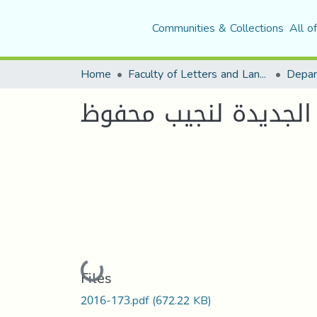
Communities & Collections
All o
Home
Faculty of Letters and Languages
 الجدیدة لنجیب محفوظ
Loading...
Files
2016-173.pdf
(672.22 KB)