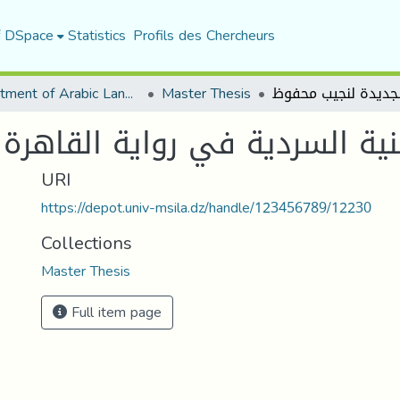
f DSpace
Statistics
Profils des Chercheurs
Department of Arabic Language and Literature
Master Thesis
نیة السردیة في روایة القاهرة
URI
https://depot.univ-msila.dz/handle/123456789/12230
Collections
Master Thesis
Full item page