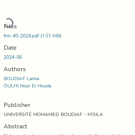
Loading...
Files
frm-40-2024.pdf
(1.51 MB)
Date
2024-06
Authors
BOUDIAF Lamia
OULHI Nour El Houda
Publisher
UNIVERSITÉ MOHAMED BOUDIAF - M’SILA
Abstract