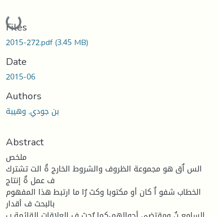
Loading...
Files
2015-272.pdf
(3.45 MB)
Date
2015-06
Authors
بن جودي, وهيبة
Abstract
ملخص
الس اٌق هو مجموعة الظروف والشروط الخارج ةٌ الت تشترك
ف عمل ةٌ إنتاج
الخطاب شفو اٌ كان أو مكتوبا وكث رٌا ما ارتبط هذا المفهوم
بالبحث ف أقدار
السامع نٌ ومقتضى أحوالهم،كما بٌحث ف العلاقات القائمة ب