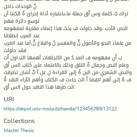
نٌ الوحدات داخل
تراك بٌ كلمة وس اٌق جملة ما،باعتباره أداة إجرائ ةٌ مٌكننا أن
توسع دائرة فهم
النص الأدب ،وقد حاولت ف بحث هذا إعطاء مقاربة لمفهومه
عند العرب انطلاقا
من علماء النحو والأصول نٌٌ والمفسر نٌ والبلاغ نٌٌ،أما عند الغرب
فقد حاولت
ب اٌن مفهومه ف العد دٌ من الاتجاهات أهمها التداول اٌت
وعلم النص وجمال ةٌ التلق وذلك بالاعتماد على كتاب الس اٌق
والنص الشعري-من البن ةٌ إلى القراءة ل عل آ تٌ أشان تطرقت
ف هٌ إلى أهم القضا اٌ الت جاءت ف الكتاب وأهم الآراء النقد ةٌ
الت طرها هذا الناقد حول الس اٌق.
URI
https://depot.univ-msila.dz/handle/123456789/13122
Collections
Master Thesis