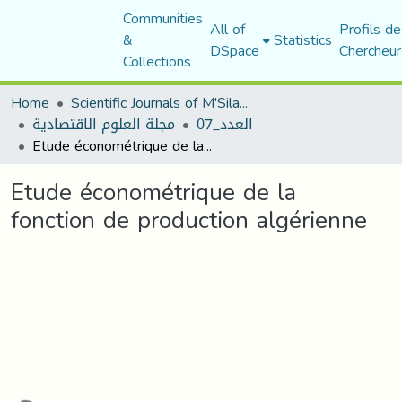
Communities
All of
Profils de
&
Statistics
DSpace
Chercheur
Collections
Home
Scientific Journals of M'Sila University
العدد_07
مجلة العلوم الاقتصادية
Etude économétrique de la fonction de production algérienne
Etude économétrique de la
fonction de production algérienne
Loading...