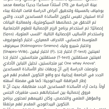
عينة الدراسة من (70) أستاذًا مساعدًا جديدًا بجامعة محمد
بوضياف بالمسيلة ولتحقيق أغراض الدراسة قامت الباحثة ببناء
أداة استبيان تقيس تكوين الأساتذة المساعدين الجدد، والتي
تم التحقق من خصائصها السيكومترية، ولمعالجة البيانات
إحصائيًا؛ تم استخدام برنامج الرزم الإحصائية للعلوم الاجتماعية
(Spss) واستخدام الأساليب الإحصائية التالية: "النسب المئوية،
المتوسط الحسابي، الانحراف المعياري، اختبار كولموغروف
سيمرنوف (Kolmogorov-Smirnov) واختبار شبيرو وليك
(Shapiro-Wilk)، اختبار ليفين (F)، اختبار (ت) (T-test) لعينتين
مستقلتين متجانستين، اختبار (ت) (T-test) لعينتين مستقلتين
غير متجانستين، تحليل التباين الأحادي One whay Anova".
وتوصلت الدراسة إلى أنّ وجهات نظر الأساتذة المساعدين
الجدد في الجامعة إيجابية نحو واقع التكوين المقدم لهم في
إطار المرافقة البيداغوجية؛ كما هي مفصلة أسفله:
أولاً: جاءت آراء الأساتذة المساعدين الجدد متطابقة، بحيث أنّ لا
فروق إحصائية بين استجاباتهم حسب متغيرات الجنس
والمؤهل العلمي والتخصص، وكان تقييمهم لمحتوى برنامج
التكوين البيداغوجي المقدم لهم مرتفعًا.