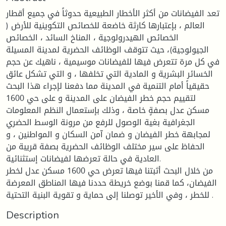
تعد الفيضانات من أكثر الأخطار الطبيعية حدوثاً في جميع أقطار
العالم ، بإعتبارها كارثة خاضعة للخصائص التكوينية للأرض (
الخصائص الهيدرولوجية ، المناخ السائد ، الخصائص
الجيولوجية)، حيث تتوقف الوظائف الحضرية لمدينة المسيلة
في كل مرة تتعرض فيها للفيضانات موسيمية ، ناهيك عن حجم
الخسائر البشرية و المادية التي تخلفها ، و التي تشكل عائق
حقيقياً أمام التنمية في المدينة مما دفعنا لإجراء هذا البحث
لتقييم حجم خطر الفيضان على المدينة و على حي 1600
مسكن عدل بصفةٍ خاصة ، وذلك بإستعمال النظم المعلومات
الجغرافية بغية الوصول للرفع من مرونة الوسط الحضري
لمجابهة خطر الفيضان و ضمان آمن السكان و المواطنين ، و
الحفاظ على سير مختلف الوظائف الحضرية بصفة قريبة من
العادية في حالة تعرضها لفيضانات إستثنائية.
من خلال البحث أثبتنا فيها تعرض حي 1600 مسكن عدل لخطر
الفيضان، كما قمنا بوضع خريطة حددنا فيها المناطق المعرضة
للخطر ، وفي الأخير توصلنا إلى حماية و تقوية البنية التحتية .
Description