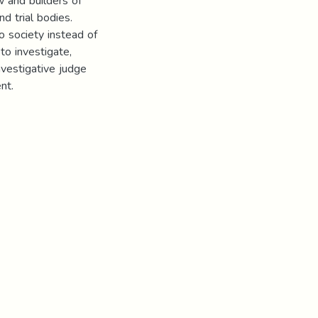
w and builders of
d trial bodies.
to society instead of
to investigate,
nvestigative judge
nt.