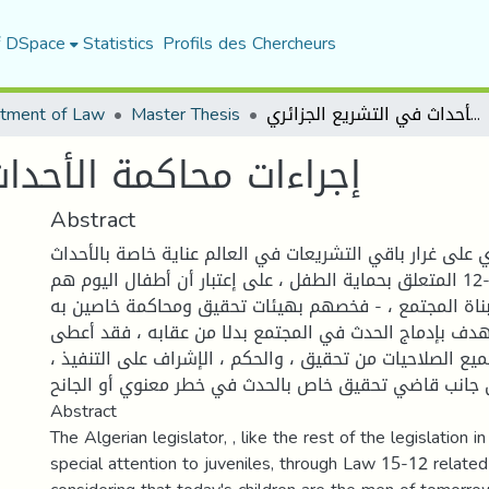
f DSpace
Statistics
Profils des Chercheurs
tment of Law
Master Thesis
إجراءات محاكمة الأحداث في التشريع الجزائري
إجراءات محاكمة الأحدا
Abstract
 على غرار باقي التشريعات في العالم عناية خاصة بالأحداث
من خلال قانون 15-12 المتعلق بحماية الطفل ، على إعتبار أن أطفال اليوم هم
 وبناة المجتمع ، - فخصهم بهيئات تحقيق ومحاكمة خاصين به
هدف بإدماج الحدث في المجتمع بدلا من عقابه ، فقد أعطى
جميع الصلاحيات من تحقيق ، والحكم ، الإشراف على التنفيذ
لى جانب قاضي تحقيق خاص بالحدث في خطر معنوي أو الجانح
Abstract
The Algerian legislator, , like the rest of the legislation 
special attention to juveniles, through Law 15-12 related 