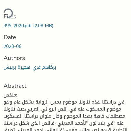
ding...
Files
395-2020.pdf
(2.08 MB)
Date
2020-06
Authors
بركاهم قري, هجيرة بربيش
Abstract
ملخص:
في دراستنا هذه تناولنا موضوع يمس الرواية بشكل عام وهو
موضوع المسكوت عنه في النص الروائي العربي،حيث تناولنا
مصطلحات خاصة بهذا الموضوع وكان عنوان دراستنا المسكوت
عنه "في بلاد نون "لأحمد المديني ،فالنص الذي شكل دراستنا
التطبيقية هو نص روائي مغربي؛فالروائي احمد المديني تطرق