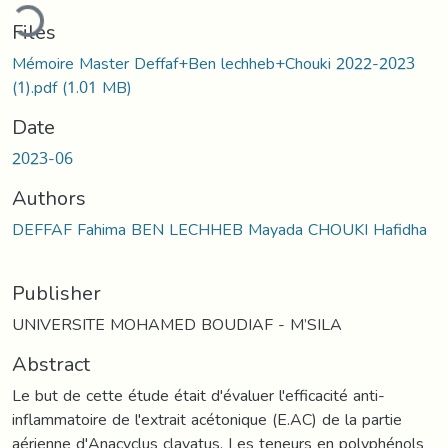
ading...
Files
Mémoire Master Deffaf+Ben lechheb+Chouki 2022-2023
(1).pdf
(1.01 MB)
Date
2023-06
Authors
DEFFAF Fahima BEN LECHHEB Mayada CHOUKI Hafidha
Publisher
UNIVERSITE MOHAMED BOUDIAF - M’SILA
Abstract
Le but de cette étude était d'évaluer l'efficacité anti-
inflammatoire de l'extrait acétonique (E.AC) de la partie
aérienne d'Anacyclus clavatus. Les teneurs en polyphénols