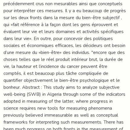
précédemment crus non mesurables ainsi que conceptuels
pour interpréter ces mesures. Il y a eu beaucoup de progrès
sur les deux fronts dans la mesure du bien-être subjectif ,
qui «fait référence à la façon dont les gens éprouvent et
évaluent leur vie et leurs domaines et activités spécifiques
dans leur vie». En outre, pour concevoir des politiques
sociales et économiques efficaces, les décideurs ont besoin
d’une mesure du «bien-être» des individus. "encore que des
choses telles que le réel produit intérieur brut, la durée de
vie, la hauteur et l’incidence du cancer peuvent être
comptés, il est beaucoup plus tâche compliquée de
quantifier objectivement le bien-être psychologique et le
bonheur. Abstract : This study aims to analyze subjective
well-being (SWB) in Algeria through some of the indicators
adopted in measuring of the latter, where progress in
science requires new tools for measuring phenomena
previously believed immeasurable as well as conceptual
frameworks for interpreting such measurements. There has
been much progress on both fronts in the measurement of