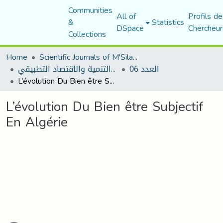
Communities
All of
Profils de
&
Statistics
DSpace
Chercheur
Collections
Home
Scientific Journals of M'Sila University
العدد 06
مجلة التنمية والاقتصاد التطبيقي
L’évolution Du Bien être Subjectif En Algérie
L’évolution Du Bien être Subjectif
En Algérie