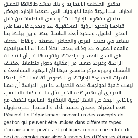
تحقيق المنظمة الابتكارية و ذلك بحشد طاقاتها لتحقيق
انجازات استراتيجية طبقا للأولويات التي تضعها الإدارة. ويمكن
تطبيق مفهوم الإدارة الابتكارية في المنظمات مـن خلال
قيامها بتحديد الرؤية المستقبلية لها وتحديد غاياتها على
المدى الطويل، وتحديد أبعاد العلاقـة بينها و بين بيئتها بما
يساعد في تحديد الفرص والمخاطر المحيطة ، ونقاط الضعف
والقوة المميزة لها وذلك بهدف اتخاذ القرارات الاستراتيجية
على المدى البعيد و مراجعتها وتقويمها .غير أن التحديات
الراهنة وغيرها صعبت من إمكانية دخول منظماتنا بمختلف
الأنشطة وحيازة مركز تنافسي فيها لأن الجهود المتواضعة و
القدرات المحدودة لإداراتها و بالخصوص ثقافة الابتكار لديها
ليست كافية لمواجهة هذه التحديات. لذا ترى الدراسة أن همنا
الضروري أن تهتم هذه الدول بكل ما له علاقة بالتنافس،
وبالتالي البحث عن الاستراتيجية الابتكارية المناسبة للتكيف مع
هذه التغيرات وضمان تحسينا لأداء والاستمرار لفترة طويلة.
Résumé: Le Département innovant un des concepts de
gestion qui peuvent être utilisés dans différents types
d'organisations privées et publiques comme une entrée de
gestion complet pour aider à travers les différentes étapes