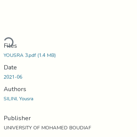
ding...
Files
YOUSRA 3.pdf
(1.4 MB)
Date
2021-06
Authors
SILINI, Yousra
Publisher
UNIVERSITY OF MOHAMED BOUDIAF