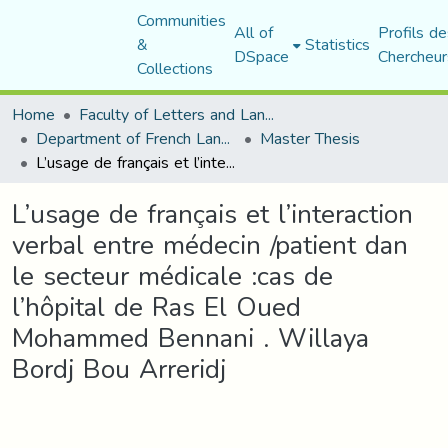
Communities
All of
Profils de
&
Statistics
DSpace
Chercheur
Collections
Home
Faculty of Letters and Languages
Department of French Language and Literature
Master Thesis
L’usage de français et l’interaction verbal entre médecin /patient dan le secteur médicale :cas de l’hôpital de Ras El Oued Mohammed Bennani . Willaya Bordj Bou Arreridj
L’usage de français et l’interaction
verbal entre médecin /patient dan
le secteur médicale :cas de
l’hôpital de Ras El Oued
Mohammed Bennani . Willaya
Bordj Bou Arreridj