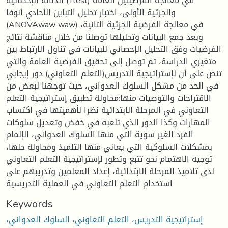
الدلالة الإحصائية (Ttest) في معالجة الفرضيتين العامة
والجزئية الأولى، اختبار تحليل التباين الأحادي أنوفا
(ANOVAwaw waw) في معالجة الفرضية الجزئية الثانية،
وبعد جمع البيانات وتحليلها توصلنا من خلال مناقشة نتائج
الفرضيات وفق التحليل الإحصائي للبيانات في تناول الارتباط بين
متغيري الدراسة، تم توصل إلى تحقيق الفرضية العامة والتي
تنص على أن لإستراتيجية التدريس(التعلم التعاوني) دور إيجابي
في الحد من مشكل السلوك العدواني، حيث توجهنا لبعض من
الاقتراحات والتوصيات منها:محاولة تطبيق إستراتيجية التعلم
التعاوني في المرحلة الابتدائية نظرا لأهميتها في اكتساب
المهارات وكذا الدور الذي تلعبه في خفض وتعديل سلوكات
الفرد الغير سوية التي منها السلوك العدواني، الإلمام
بمشكلات السلوكية التي يعاني منها التلميذ ومحاولة حلها،
توجيه الاهتمام نحو تتبع وتطور لإستراتيجية التعلم التعاوني
لدى تلاميذ المرحلة الابتدائية، إعداد المعلمين وتدريبهم على
استخدام التعلم التعاوني في العملية التدريسية
Keywords
إستراتيجية التدريس، التعلم التعاوني، السلوك العدواني،