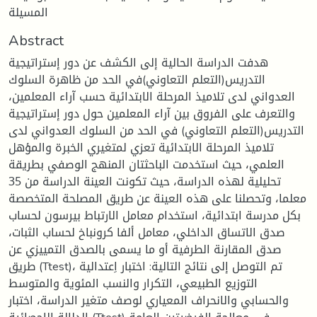
المسيلة
Abstract
هدفت الدراسة الحالية إلى الكشف عن دور إستراتيجية
التدريس(التعلم التعاوني)في الحد من ظاهرة السلوك
العدواني لدى تلاميذ المرحلة الابتدائية حسب آراء المعلمين،
والتعرف على الفروق بين آراء المعلمين حول دور إستراتيجية
التدريس(التعلم التعاوني) في الحد من السلوك العدواني لدى
تلاميذ المرحلة الابتدائية تعزي لمتغيري الخبرة والمؤهل
العلمي، حيث استخدمت الباحثتان المنهج الوصفي بطريقة
تحليلية لهذه الدراسة، حيث تكونت العينة الدراسة من 35
معلما، وتحصلنا على هذه العينة عن طريق المصلحة المتخصصة
بكل مدرسة ابتدائية، استخدام معامل الارتباط بيرسون لحساب
صدق الاتساق الداخلي، معامل ألفا كرونباخ لحساب الثبات،
صدق المقارنة الطرفية أو ما يسمى بالصدق التمييزي عن
طريق (Ttest)، تم التوصل إلى نتائج التالية: اختبار اِعتدالية
التوزيع الطبيعي، التكرار والنسب المئوية والمتوسط
والحسابي والانحراف المعياري لوصف متغير الدراسة، اختبار